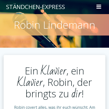
Zum
STÄNDCHEN-EXPRESS
Inhalt
springen
Robin Lindemann
Klavier
Ein
, ein
Klavier
, Robin, der
dir
bringts zu
!
Robin covert alles, was ihr euch wünscht. Am